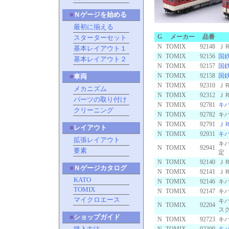
■
Ｎゲージを始める
最初に揃える
G
メーカー
品番
スターターセット
N
TOMIX
92148
Ｊ
基本レイアウト１
N
TOMIX
92156
国
基本レイアウト２
N
TOMIX
92157
国
N
TOMIX
92158
国
■
車両
N
TOMIX
92310
Ｊ
メカニズム
N
TOMIX
92312
Ｊ
パーツの取り付け
N
TOMIX
92781
キ
クリーニング
N
TOMIX
92782
キ
N
TOMIX
92791
Ｊ
■
レイアウト
N
TOMIX
92931
キ
拡張レイアウト
キ
N
TOMIX
92941
要素
N
TOMIX
92140
Ｊ
■
Ｎゲージカタログ
N
TOMIX
92141
Ｊ
KATO
N
TOMIX
92146
キ
TOMIX
N
TOMIX
92147
キ
マイクロエース
キ
N
TOMIX
92204
ス
■
ショップガイド
N
TOMIX
92723
キ