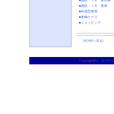
■国鉄・ＪＲ 新幹線
■国鉄・ＪＲ 客車
■外国型車両
■車輌ケース
■
ショッピング
[
HOMEへ戻る
]
Copyright(C)
ゼロか