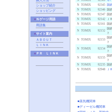
購入方法
N
TOMIX
92309
キ
N
TOMIX
92345
国
ショップ紹介
N
TOMIX
92346
国
ショッピング
N
TOMIX
92347
国
■
Ｎゲージ用語
N
TOMIX
92142
Ｊ
N
TOMIX
92161
国
用語集
国
N
TOMIX
92152
■
サイト案内
国
ＡＢＯＵＴ
N
TOMIX
92153
ＬＩＮＫ
国
N
TOMIX
92154
■
ＰＲ ＬＩＮＫ
国
N
TOMIX
92155
N
TOMIX
92235
国
N
TOMIX
92948
Ｊ
■蒸気機関車
■ディーゼル機関車