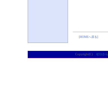
[
HOMEへ戻る
]
Copyright(C)
ゼロか