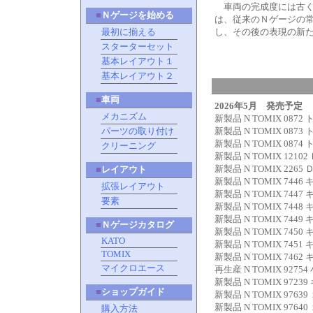
車両の完成度には古くか
■
Ｎゲージを始める
は、従来のＮゲージの
し、その後の表現の新
最初に揃える
スターターセット
基本レイアウト１
基本レイアウト２
■
車両
2026年5月 発売予定
メカニズム
新製品 N TOMIX 0
パーツの取り付け
新製品 N TOMIX 0
新製品 N TOMIX 0
クリーニング
新製品 N TOMIX 1
新製品 N TOMIX 
■
レイアウト
新製品 N TOMIX 74
拡張レイアウト
新製品 N TOMIX 74
要素
新製品 N TOMIX 74
新製品 N TOMIX 74
■
Ｎゲージカタログ
新製品 N TOMIX 745
KATO
新製品 N TOMIX 74
TOMIX
新製品 N TOMIX 74
マイクロエース
再生産 N TOMIX 
新製品 N TOMIX 9
■
ショップガイド
新製品 N TOMIX 
新製品 N TOMIX 
購入方法