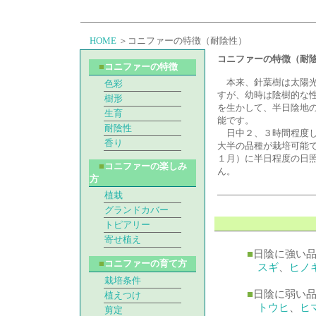
HOME
＞コニファーの特徴（耐陰性）
コニファーの特徴（耐
■
コニファーの特徴
本来、針葉樹は太陽光
色彩
すが、幼時は陰樹的な
樹形
を生かして、半日陰地
生育
能です。
耐陰性
日中２、３時間程度し
香り
大半の品種が栽培可能
１月）に半日程度の日
■
コニファーの楽しみ
ん。
方
植栽
グランドカバー
トピアリー
寄せ植え
■
日陰に強い
■
コニファーの育て方
スギ
、
ヒノ
栽培条件
■
日陰に弱い
植えつけ
トウヒ
、
ヒ
剪定