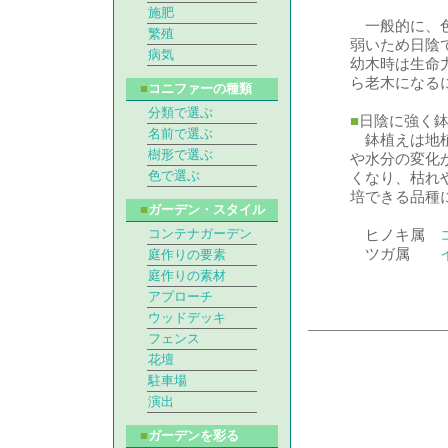
施肥
一般的に、色
繁殖
弱いため日陰
病気
幼木時は生命
ら老木になる
■
コニファーの種類
分類で選ぶ
■
日陰に強く
名前で選ぶ
鉢植えは地植
樹形で選ぶ
や水分の変化
色で選ぶ
くなり、枯れ
培できる品種
■
ガーデン・スタイル
コンテナガーデン
ヒノキ属
ツガ属
庭作りの要素
庭作りの素材
アプローチ
ウッドデッキ
フェンス
花壇
駐車場
演出
■
ガーデンを彩る