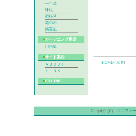
一年草
球根
宿根草
花の木
病害虫
■
ガーデニング用語
用語集
■
サイト案内
[
HOMEへ戻る
]
ＡＢＯＵＴ
ＬＩＮＫ
■
PR LINK
Copyright(C)
コニファ